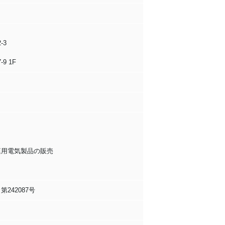
-3
9 1F
庭用電気製品の販売
42087号