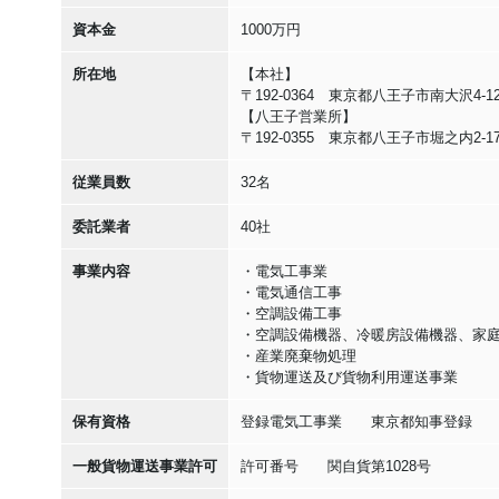
資本金
1000万円
所在地
【本社】
〒192-0364 東京都八王子市南大沢4-12
【八王子営業所】
〒192-0355 東京都八王子市堀之内2-17-
従業員数
32名
委託業者
40社
事業内容
・電気工事業
・電気通信工事
・空調設備工事
・空調設備機器、冷暖房設備機器、家
・産業廃棄物処理
・貨物運送及び貨物利用運送事業
保有資格
登録電気工事業 東京都知事登録 第2
一般貨物運送事業許可
許可番号 関自貨第1028号