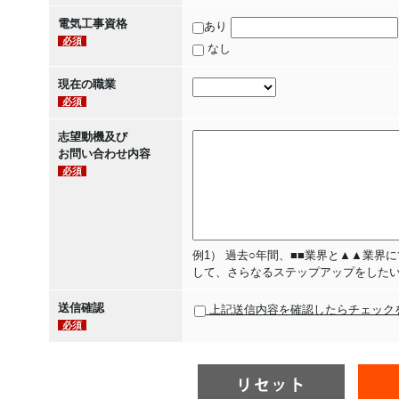
電気工事資格
あり
必須
なし
現在の職業
必須
志望動機及び
お問い合わせ内容
必須
例1） 過去○年間、■■業界と▲▲業
して、さらなるステップアップをした
送信確認
上記送信内容を確認したらチェック
必須