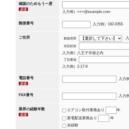
確認のためもう一度
ま
必須
入力例）×××@example.com
せ
ん！
郵便番号
入力例）192-0355
ご住所
入
都道府県
市区町村
入力例）八王子市堀之内
丁目番地
入力例）2-17-9
電話番号
入力例）
必須
FAX番号
入力例）0
業界の経験年数
エアコン取付業務あり
年
必須
家電配送業務あり
年
未経験