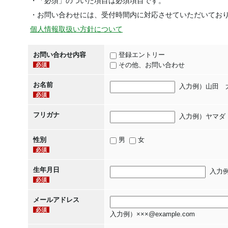
・「必須」のついた項目は必須項目です。
・お問い合わせには、受付時間内に対応させていただいてお
個人情報取扱い方針について
お問い合わせ内容
登録エントリー
その他、お問い合わせ
必須
間
お名前
入力例）山田 
必須
違
っ
フリガナ
入力例）ヤマダ 
て
い
性別
男
女
必須
る
と
生年月日
入力例）
必須
連
絡
メールアドレス
で
必須
入力例）×××@example.com
き